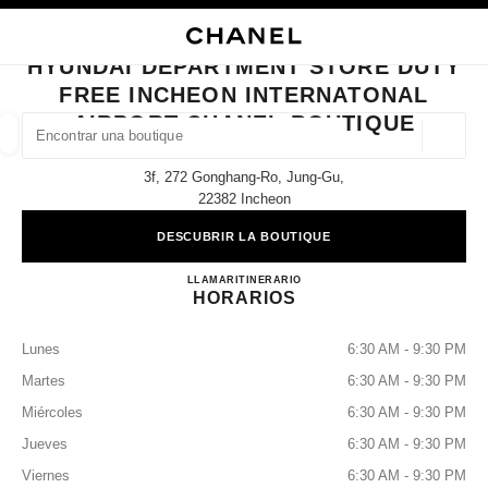
ACTIVAR CONTRASTE ALTO
CERRAR TARJETA DE BOUTIQUE HYUNDAI DEPARTMENT STORE DUTY F
navegación principal
Buscar
navegación principal
HYUNDAI DEPARTMENT STORE DUTY
FREE INCHEON INTERNATONAL
BUSCAR UNA BOUTIQUE
AIRPORT CHANEL BOUTIQUE
Geoloc
las sugerencias se muestran debajo de esta barra de búsqueda
0 Sugerencias disponibles
3f, 272 Gonghang-Ro, Jung-Gu,
22382 Incheon
MODA
GAFAS
RELOJERÍA Y JOYERÍA
PERFUMES
resultado de los filtros por:
filtros
DESCUBRIR LA BOUTIQUE
Hyundai Department Store DU
LLAMAR
+82 80 805 9628
ITINERARIO
HORARIOS
Lunes
6:30 AM - 9:30 PM
Martes
6:30 AM - 9:30 PM
Miércoles
6:30 AM - 9:30 PM
Jueves
6:30 AM - 9:30 PM
Viernes
6:30 AM - 9:30 PM