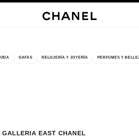
s
 JOYERÍA
JOYERÍA
RELOJERÍA
GAFAS
PERFUMES
MAQUILLAJE
TRATAMIENT
ODA
GAFAS
RELOJERÍA Y JOYERÍA
PERFUMES Y BELLE
do de los filtros por:
buscar la boutique más cercana
R TARJETA DE BOUTIQUE GALLERIA EAST CHANEL BOUTIQUE
GALLERIA EAST CHANEL