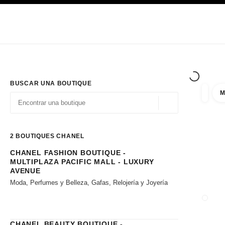
PRINCIPAL
ACTIVAR CONTRASTE ALTO
Únicamente en boutique
Sociedad corporativa
ALTA COSTURA
MODA
ALTA
BUSCAR UNA BOUTIQUE
M
resulta
filtros
Geolocalización - 
las sugerencias se muestran debajo de esta barra de búsqueda
0 Sugerencias disponibles
2
BOUTIQUES CHANEL
CHANEL FASHION BOUTIQUE -
Ir a los filtros
MULTIPLAZA PACIFIC MALL - LUXURY
AVENUE
Moda, Perfumes y Belleza, Gafas, Relojería y Joyería
CERRA
CHANEL BEAUTY BOUTIQUE -