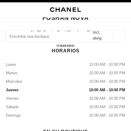
ACTIVAR CONTRASTE ALTO
CERRAR TARJETA DE BOUTIQUE FOSHAN NOVA
navegación principal
Buscar
navegación principal
FOSHAN NOVA
BUSCAR UNA BOUTIQUE
No.29, Zumiao Road Chancheng District,
528031 Foshan, Chanchengqu Guangdong
Geoloc
las sugerencias se muestran debajo de esta barra de búsqueda
0 Sugerencias disponibles
FOSHAN NOVA
ITINERARIO
HORARIOS
MODA
GAFAS
RELOJERÍA Y JOYERÍA
PERFUMES
resultado de los filtros por:
filtros
Lunes
10:00 AM - 10:00 PM
Martes
10:00 AM - 10:00 PM
Miércoles
10:00 AM - 10:00 PM
Jueves
10:00 AM - 10:00 PM
Viernes
10:00 AM - 10:00 PM
Sábado
10:00 AM - 10:00 PM
Domingo
10:00 AM - 10:00 PM