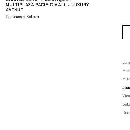
MULTIPLAZA PACIFIC MALL - LUXURY
AVENUE
Perfumes y Belleza
Lun
Mar
Miér
Jue
Vier
Sáb
Dom