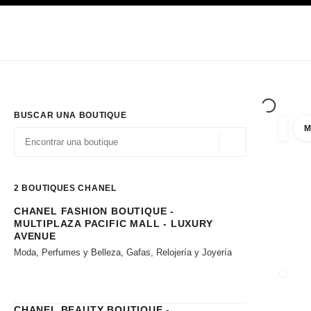
PRINCIPAL
ACTIVAR CONTRASTE ALTO
Únicamente en boutique
Sociedad corporativa
ALTA COSTURA
MODA
ALTA
BUSCAR UNA BOUTIQUE
M
resulta
filtros
Geolocalización - 
las sugerencias se muestran debajo de esta barra de búsqueda
0 Sugerencias disponibles
2
BOUTIQUES CHANEL
CHANEL FASHION BOUTIQUE -
Ir a los filtros
MULTIPLAZA PACIFIC MALL - LUXURY
AVENUE
Moda, Perfumes y Belleza, Gafas, Relojería y Joyería
CERRA
CHANEL BEAUTY BOUTIQUE -