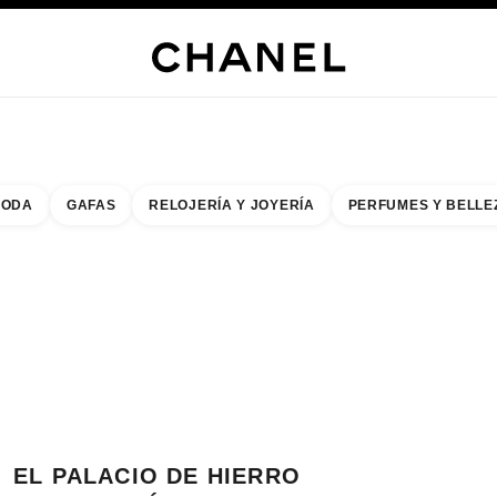
s
 JOYERÍA
JOYERÍA
RELOJERÍA
GAFAS
PERFUMES
MAQUILLAJE
TRATAMIENT
ODA
GAFAS
RELOJERÍA Y JOYERÍA
PERFUMES Y BELLE
do de los filtros por:
buscar la boutique más cercana
R TARJETA DE BOUTIQUE EL PALACIO DE HIERRO SATÉLITE
EL PALACIO DE HIERRO