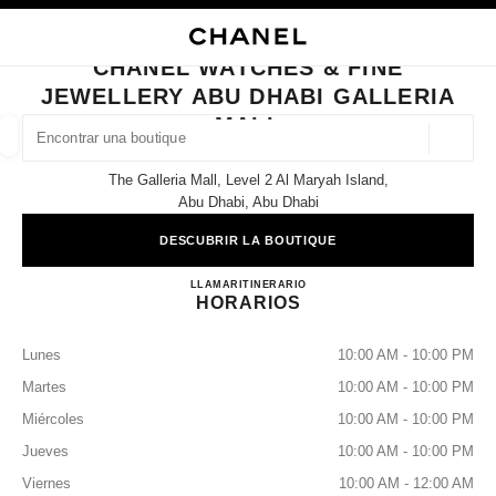
ACTIVAR CONTRASTE ALTO
CERRAR TARJETA DE BOUTIQUE CHANEL WATCHES & FINE JEWELLERY 
navegación principal
Buscar
navegación principal
CHANEL WATCHES & FINE
JEWELLERY ABU DHABI GALLERIA
BUSCAR UNA BOUTIQUE
MALL
Geoloc
las sugerencias se muestran debajo de esta barra de búsqueda
0 Sugerencias disponibles
The Galleria Mall, Level 2 Al Maryah Island,
Abu Dhabi, Abu Dhabi
MODA
GAFAS
RELOJERÍA Y JOYERÍA
PERFUMES
resultado de los filtros por:
filtros
DESCUBRIR LA BOUTIQUE
CHANEL WATCHES & FINE
LLAMAR
22049331
ITINERARIO
HORARIOS
Lunes
10:00 AM - 10:00 PM
Martes
10:00 AM - 10:00 PM
Miércoles
10:00 AM - 10:00 PM
Jueves
10:00 AM - 10:00 PM
Viernes
10:00 AM - 12:00 AM