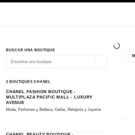
PRINCIPAL
ACTIVAR CONTRASTE ALTO
Únicamente en boutique
Sociedad corporativa
ALTA COSTURA
MODA
ALTA
BUSCAR UNA BOUTIQUE
M
resulta
filtros
Geolocalización - 
las sugerencias se muestran debajo de esta barra de búsqueda
0 Sugerencias disponibles
2
BOUTIQUES CHANEL
CHANEL FASHION BOUTIQUE -
Ir a los filtros
MULTIPLAZA PACIFIC MALL - LUXURY
AVENUE
Moda, Perfumes y Belleza, Gafas, Relojería y Joyería
CERRA
CHANEL BEAUTY BOUTIQUE -