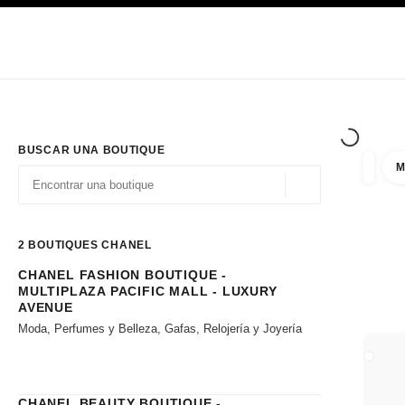
PRINCIPAL
ACTIVAR CONTRASTE ALTO
Únicamente en boutique
Sociedad corporativa
ALTA COSTURA
MODA
ALTA
BUSCAR UNA BOUTIQUE
M
resulta
filtros
Geolocalización - 
las sugerencias se muestran debajo de esta barra de búsqueda
0 Sugerencias disponibles
2
BOUTIQUES CHANEL
CHANEL FASHION BOUTIQUE -
Ir a los filtros
MULTIPLAZA PACIFIC MALL - LUXURY
AVENUE
Moda, Perfumes y Belleza, Gafas, Relojería y Joyería
CERRA
CHANEL BEAUTY BOUTIQUE -