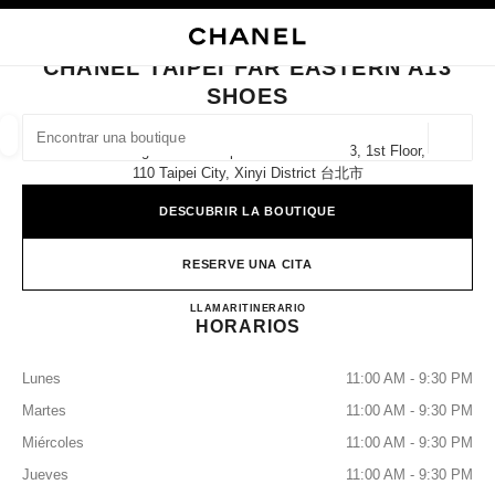
ACTIVAR CONTRASTE ALTO
CERRAR TARJETA DE BOUTIQUE CHANEL TAIPEI FAR EASTERN A13 SHO
navegación principal
Buscar
navegación principal
CHANEL TAIPEI FAR EASTERN A13
SHOES
BUSCAR UNA BOUTIQUE
Geoloc
No. 58 Songren Road Taipei Far Eastern A13, 1st Floor,
las sugerencias se muestran debajo de esta barra de búsqueda
0 Sugerencias disponibles
110 Taipei City, Xinyi District 台北市
DESCUBRIR LA BOUTIQUE
MODA
GAFAS
RELOJERÍA Y JOYERÍA
PERFUMES
resultado de los filtros por:
filtros
RESERVE UNA CITA
CHANEL Taipei Far Eastern A
LLAMAR
0080 149 1677
ITINERARIO
HORARIOS
Lunes
11:00 AM - 9:30 PM
Martes
11:00 AM - 9:30 PM
Miércoles
11:00 AM - 9:30 PM
Jueves
11:00 AM - 9:30 PM