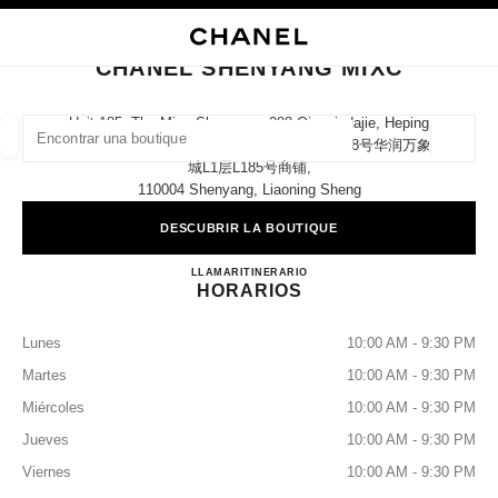
ACTIVAR CONTRASTE ALTO
CERRAR TARJETA DE BOUTIQUE CHANEL SHENYANG MIXC
navegación principal
Buscar
navegación principal
CHANEL SHENYANG MIXC
BUSCAR UNA BOUTIQUE
Unit 185, The Mixc Shenyang, 288 Qingniadajie, Heping
District, Shenyang 沈阳市和平区青年大街288号华润万象
Geoloc
las sugerencias se muestran debajo de esta barra de búsqueda
0 Sugerencias disponibles
城l1层l185号商铺​,
110004 Shenyang, Liaoning Sheng
DESCUBRIR LA BOUTIQUE
MODA
GAFAS
RELOJERÍA Y JOYERÍA
PERFUMES
resultado de los filtros por:
filtros
CHANEL Shenyang MIXC
LLAMAR
4009555888
ITINERARIO
HORARIOS
Lunes
10:00 AM - 9:30 PM
Martes
10:00 AM - 9:30 PM
Miércoles
10:00 AM - 9:30 PM
Jueves
10:00 AM - 9:30 PM
Viernes
10:00 AM - 9:30 PM