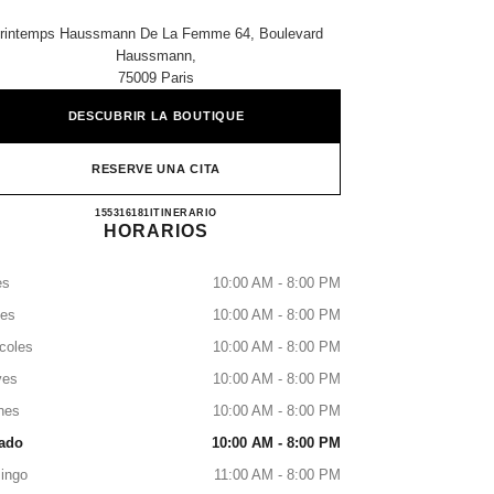
rintemps Haussmann De La Femme 64, Boulevard
Haussmann,
75009 Paris
DESCUBRIR LA BOUTIQUE
RESERVE UNA CITA
CHANEL Parfums et Beauté
155316181
LLAMAR
ITINERARIO
HORARIOS
es
10:00 AM - 8:00 PM
tes
10:00 AM - 8:00 PM
coles
10:00 AM - 8:00 PM
ves
10:00 AM - 8:00 PM
nes
10:00 AM - 8:00 PM
ado
10:00 AM - 8:00 PM
ingo
11:00 AM - 8:00 PM