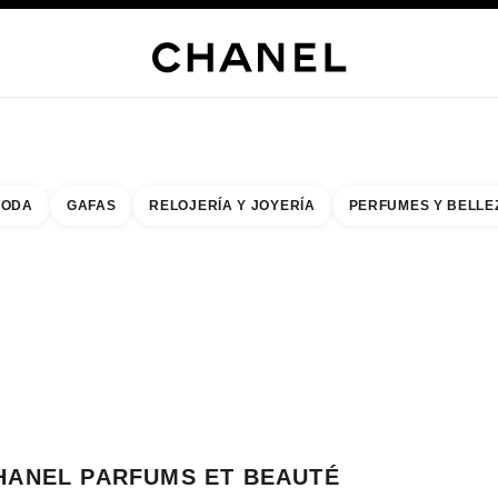
s
 JOYERÍA
JOYERÍA
RELOJERÍA
GAFAS
PERFUMES
MAQUILLAJE
TRATAMIENT
ODA
GAFAS
RELOJERÍA Y JOYERÍA
PERFUMES Y BELLE
do de los filtros por:
buscar la boutique más cercana
R TARJETA DE BOUTIQUE CHANEL PARFUMS ET BEAUTÉ
HANEL PARFUMS ET BEAUTÉ