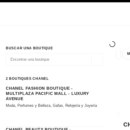
PRINCIPAL
ACTIVAR CONTRASTE ALTO
Únicamente en boutique
Sociedad corporativa
ALTA COSTURA
MODA
ALTA
BUSCAR UNA BOUTIQUE
M
resulta
filtros
Geolocalización - 
las sugerencias se muestran debajo de esta barra de búsqueda
0 Sugerencias disponibles
2
BOUTIQUES CHANEL
CHANEL FASHION BOUTIQUE -
Ir a los filtros
MULTIPLAZA PACIFIC MALL - LUXURY
AVENUE
Moda, Perfumes y Belleza, Gafas, Relojería y Joyería
CERRA
C
CHANEL BEAUTY BOUTIQUE -