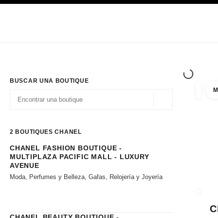
PRINCIPAL
ACTIVAR CONTRASTE ALTO
Únicamente en boutique
Sociedad corporativa
ALTA COSTURA
MODA
ALTA
BUSCAR UNA BOUTIQUE
M
resulta
filtros
Geolocalización - 
las sugerencias se muestran debajo de esta barra de búsqueda
0 Sugerencias disponibles
2
BOUTIQUES CHANEL
CHANEL FASHION BOUTIQUE -
Ir a los filtros
MULTIPLAZA PACIFIC MALL - LUXURY
AVENUE
Moda, Perfumes y Belleza, Gafas, Relojería y Joyería
CERRA
C
CHANEL BEAUTY BOUTIQUE -