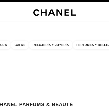
s
 JOYERÍA
JOYERÍA
RELOJERÍA
GAFAS
PERFUMES
MAQUILLAJE
TRATAMIENT
ODA
GAFAS
RELOJERÍA Y JOYERÍA
PERFUMES Y BELLE
do de los filtros por:
buscar la boutique más cercana
R TARJETA DE BOUTIQUE CHANEL PARFUMS & BEAUTÉ ALSTERHAUS H
HANEL PARFUMS & BEAUTÉ