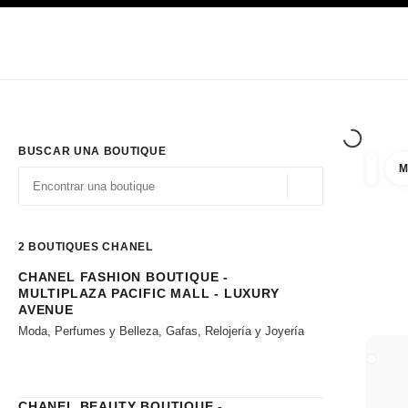
PRINCIPAL
ACTIVAR CONTRASTE ALTO
Únicamente en boutique
Sociedad corporativa
ALTA COSTURA
MODA
ALTA
BUSCAR UNA BOUTIQUE
M
resulta
filtros
Geolocalización - 
las sugerencias se muestran debajo de esta barra de búsqueda
0 Sugerencias disponibles
2
BOUTIQUES CHANEL
CHANEL FASHION BOUTIQUE -
Ir a los filtros
MULTIPLAZA PACIFIC MALL - LUXURY
AVENUE
Moda, Perfumes y Belleza, Gafas, Relojería y Joyería
CERRA
CHANEL BEAUTY BOUTIQUE -