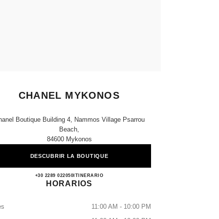
CHANEL MYKONOS
anel Boutique​ Building 4, Nammos Village Psarrou
Beach,
84600 Mykonos
DESCUBRIR LA BOUTIQUE
CHANEL MYKONOS
+30 2289 022050
LLAMAR
ITINERARIO
HORARIOS
es
11:00 AM - 10:00 PM