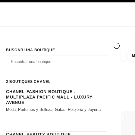
PRINCIPAL
ACTIVAR CONTRASTE ALTO
Únicamente en boutique
Sociedad corporativa
ALTA COSTURA
MODA
ALTA
BUSCAR UNA BOUTIQUE
M
resulta
filtros
Geolocalización - 
las sugerencias se muestran debajo de esta barra de búsqueda
0 Sugerencias disponibles
2
BOUTIQUES CHANEL
CHANEL FASHION BOUTIQUE -
Ir a los filtros
MULTIPLAZA PACIFIC MALL - LUXURY
AVENUE
Moda, Perfumes y Belleza, Gafas, Relojería y Joyería
CERRA
CHANEL BEAUTY BOUTIQUE -