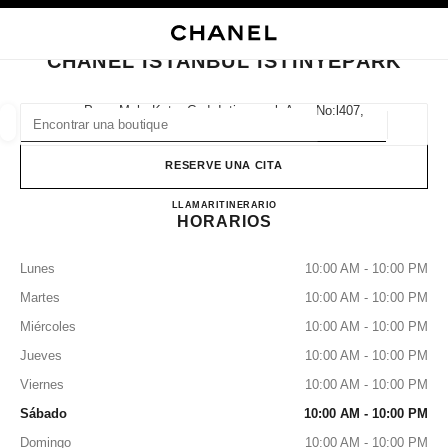
ACTIVAR CONTRASTE ALTO
CERRAR TARJETA DE BOUTIQUE CHANEL ISTANBUL İSTİNYEPARK
navegación principal
Buscar
navegación principal
CHANEL ISTANBUL İSTİNYEPARK
BUSCAR UNA BOUTIQUE
Pınar Mah. Katar Cad. İstinyepark Avm No:l407,
34460 Istanbul, İstanbul
Geoloc
las sugerencias se muestran debajo de esta barra de búsqueda
0 Sugerencias disponibles
RESERVE UNA CITA
CHANEL ISTANBUL İSTİN
MODA
GAFAS
LLAMAR
2127096300
RELOJERÍA Y JOYERÍA
ITINERARIO
PERFUMES
resultado de los filtros por:
filtros
HORARIOS
Lunes
10:00 AM - 10:00 PM
Martes
10:00 AM - 10:00 PM
Miércoles
10:00 AM - 10:00 PM
Jueves
10:00 AM - 10:00 PM
Viernes
10:00 AM - 10:00 PM
Sábado
10:00 AM - 10:00 PM
Domingo
10:00 AM - 10:00 PM