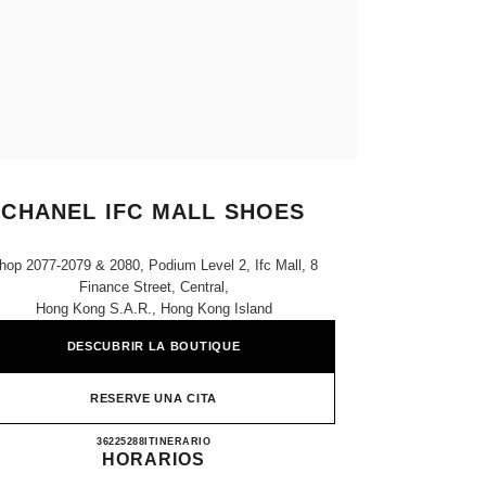
CHANEL IFC MALL SHOES
hop 2077-2079 & 2080, Podium Level 2, Ifc Mall, 8
Finance Street, Central,
Hong Kong S.a.r., Hong Kong Island
DESCUBRIR LA BOUTIQUE
RESERVE UNA CITA
CHANEL IFC MALL SHOES
36225288
LLAMAR
ITINERARIO
HORARIOS