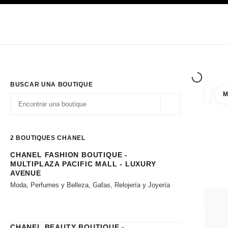
PRINCIPAL
ACTIVAR CONTRASTE ALTO
Únicamente en boutique
Sociedad corporativa
ALTA COSTURA
MODA
ALTA
BUSCAR UNA BOUTIQUE
M
resulta
filtros
Geolocalización - 
las sugerencias se muestran debajo de esta barra de búsqueda
0 Sugerencias disponibles
2
BOUTIQUES CHANEL
CHANEL FASHION BOUTIQUE -
Ir a los filtros
MULTIPLAZA PACIFIC MALL - LUXURY
AVENUE
Moda, Perfumes y Belleza, Gafas, Relojería y Joyería
CERRA
CHANEL BEAUTY BOUTIQUE -