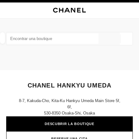
ACTIVAR CONTRASTE ALTO
CERRAR TARJETA DE BOUTIQUE CHANEL HANKYU UMEDA
navegación principal
Buscar
navegación principal
BUSCAR UNA BOUTIQUE
Geoloc
las sugerencias se muestran debajo de esta barra de búsqueda
0 Sugerencias disponibles
MODA
GAFAS
RELOJERÍA Y JOYERÍA
PERFUMES
resultado de los filtros por:
filtros
CHANEL HANKYU UMEDA
8-7, Kakuda-Cho, Kita-Ku Hankyu Umeda Main Store 5f,
6f,
530-8350 Osaka-Shi, Osaka
DESCUBRIR LA BOUTIQUE
RESERVE UNA CITA