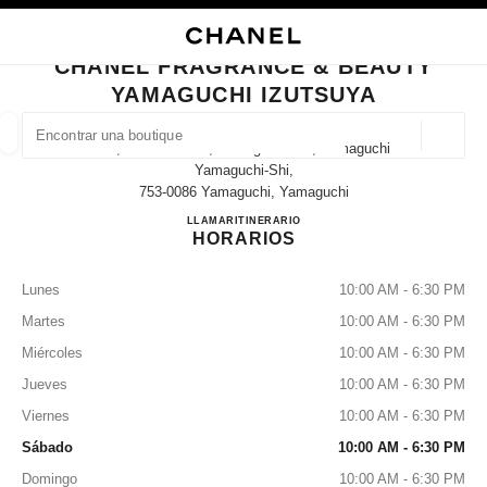
ACTIVAR CONTRASTE ALTO
CERRAR TARJETA DE BOUTIQUE CHANEL FRAGRANCE & BEAUTY YAMAG
navegación principal
Buscar
navegación principal
CHANEL FRAGRANCE & BEAUTY
YAMAGUCHI IZUTSUYA
BUSCAR UNA BOUTIQUE
Geoloc
3-3, Nakaichi-Cho, Yamaguchi-Shi, Yamaguchi
las sugerencias se muestran debajo de esta barra de búsqueda
0 Sugerencias disponibles
Yamaguchi-Shi,
753-0086 Yamaguchi, Yamaguchi
CHANEL FRAGRANCE & B
LLAMAR
083-922-0114
ITINERARIO
MODA
GAFAS
RELOJERÍA Y JOYERÍA
PERFUMES
resultado de los filtros por:
filtros
HORARIOS
Lunes
10:00 AM - 6:30 PM
Martes
10:00 AM - 6:30 PM
Miércoles
10:00 AM - 6:30 PM
Jueves
10:00 AM - 6:30 PM
Viernes
10:00 AM - 6:30 PM
Sábado
10:00 AM - 6:30 PM
Domingo
10:00 AM - 6:30 PM