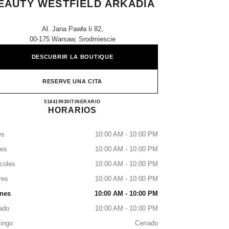
EAUTY WESTFIELD ARKADIA
Al. Jana Pawła Ii 82,
00-175 Warsaw, Srodmiescie
DESCUBRIR LA BOUTIQUE
RESERVE UNA CITA
CHANEL Fragrance & Beauty Westfield Ar
518419930
LLAMAR
ITINERARIO
HORARIOS
es
10:00 AM - 10:00 PM
tes
10:00 AM - 10:00 PM
coles
10:00 AM - 10:00 PM
ves
10:00 AM - 10:00 PM
rnes
10:00 AM - 10:00 PM
ado
10:00 AM - 10:00 PM
ingo
Cerrado