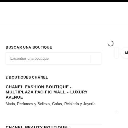
PRINCIPAL
ACTIVAR CONTRASTE ALTO
Únicamente en boutique
Sociedad corporativa
ALTA COSTURA
MODA
ALTA
BUSCAR UNA BOUTIQUE
M
resulta
filtros
Geolocalización - 
las sugerencias se muestran debajo de esta barra de búsqueda
0 Sugerencias disponibles
2
BOUTIQUES CHANEL
CHANEL FASHION BOUTIQUE -
Ir a los filtros
MULTIPLAZA PACIFIC MALL - LUXURY
AVENUE
Moda, Perfumes y Belleza, Gafas, Relojería y Joyería
CERRA
CHANEL BEAUTY BOUTIQUE -