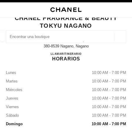
ACTIVAR CONTRASTE ALTO
CERRAR TARJETA DE BOUTIQUE CHANEL FRAGRANCE & BEAUTY TOKY
navegación principal
Buscar
navegación principal
CHANEL FRAGRANCE & BEAUTY
TOKYU NAGANO
BUSCAR UNA BOUTIQUE
Geoloc
1-1-1 Minamichitose,
las sugerencias se muestran debajo de esta barra de búsqueda
0 Sugerencias disponibles
380-8539 Nagano, Nagano
Chanel Fragrance & Beauty T
LLAMAR
026-224-0415
ITINERARIO
HORARIOS
MODA
GAFAS
RELOJERÍA Y JOYERÍA
PERFUMES
resultado de los filtros por:
filtros
Lunes
10:00 AM - 7:00 PM
Martes
10:00 AM - 7:00 PM
Miércoles
10:00 AM - 7:00 PM
Jueves
10:00 AM - 7:00 PM
Viernes
10:00 AM - 7:00 PM
Sábado
10:00 AM - 7:00 PM
Domingo
10:00 AM - 7:00 PM