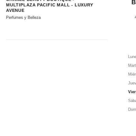
B
MULTIPLAZA PACIFIC MALL - LUXURY
AVENUE
Perfumes y Belleza
Lun
Mar
Miér
Jue
Vie
Sáb
Dom