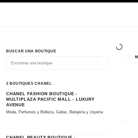
PRINCIPAL
ACTIVAR CONTRASTE ALTO
Únicamente en boutique
Sociedad corporativa
ALTA COSTURA
MODA
ALTA
BUSCAR UNA BOUTIQUE
M
resulta
filtros
Geolocalización - 
las sugerencias se muestran debajo de esta barra de búsqueda
0 Sugerencias disponibles
2
BOUTIQUES CHANEL
CHANEL FASHION BOUTIQUE -
Ir a los filtros
MULTIPLAZA PACIFIC MALL - LUXURY
AVENUE
Moda, Perfumes y Belleza, Gafas, Relojería y Joyería
CERRA
CHANEL BEAUTY BOUTIQUE -