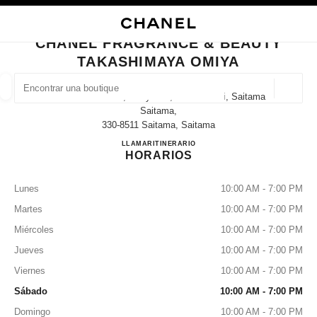
ACTIVAR CONTRASTE ALTO
CERRAR TARJETA DE BOUTIQUE CHANEL FRAGRANCE & BEAUTY TAKAS
navegación principal
Buscar
navegación principal
CHANEL FRAGRANCE & BEAUTY
TAKASHIMAYA OMIYA
BUSCAR UNA BOUTIQUE
Geoloc
1-32 Daimon-Cho, Omiya-Ku, Saitama-Shi, Saitama
las sugerencias se muestran debajo de esta barra de búsqueda
0 Sugerencias disponibles
Saitama,
330-8511 Saitama, Saitama
CHANEL FRAGRANCE & B
LLAMAR
048-643-1257
ITINERARIO
MODA
GAFAS
RELOJERÍA Y JOYERÍA
PERFUMES
resultado de los filtros por:
filtros
HORARIOS
Lunes
10:00 AM - 7:00 PM
Martes
10:00 AM - 7:00 PM
Miércoles
10:00 AM - 7:00 PM
Jueves
10:00 AM - 7:00 PM
Viernes
10:00 AM - 7:00 PM
Sábado
10:00 AM - 7:00 PM
Domingo
10:00 AM - 7:00 PM