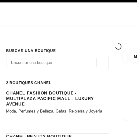
PRINCIPAL
ACTIVAR CONTRASTE ALTO
Únicamente en boutique
Sociedad corporativa
ALTA COSTURA
MODA
ALTA
BUSCAR UNA BOUTIQUE
M
resulta
filtros
Geolocalización - 
las sugerencias se muestran debajo de esta barra de búsqueda
0 Sugerencias disponibles
2
BOUTIQUES CHANEL
CHANEL FASHION BOUTIQUE -
Ir a los filtros
MULTIPLAZA PACIFIC MALL - LUXURY
AVENUE
Moda, Perfumes y Belleza, Gafas, Relojería y Joyería
CERRA
CHANEL BEAUTY BOUTIQUE -