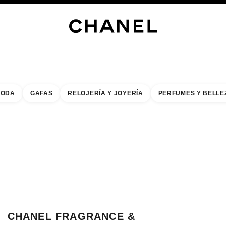
s
 JOYERÍA
JOYERÍA
RELOJERÍA
GAFAS
PERFUMES
MAQUILLAJE
TRATAMIENT
ODA
GAFAS
RELOJERÍA Y JOYERÍA
PERFUMES Y BELLE
do de los filtros por:
buscar la boutique más cercana
R TARJETA DE BOUTIQUE CHANEL FRAGRANCE & BEAUTY SHIMONOSEKI
CHANEL FRAGRANCE &