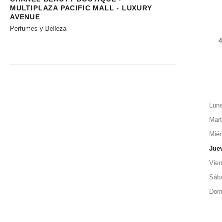
MULTIPLAZA PACIFIC MALL - LUXURY
AVENUE
Perfumes y Belleza
4
Lun
Mar
Miér
Jue
Vier
Sáb
Dom