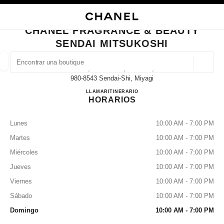
ACTIVAR CONTRASTE ALTO
CERRAR TARJETA DE BOUTIQUE CHANEL FRAGRANCE & BEAUTY SENDA
navegación principal
Buscar
navegación principal
CHANEL FRAGRANCE & BEAUTY
SENDAI MITSUKOSHI
BUSCAR UNA BOUTIQUE
Geoloc
4-8-15, Ichibancho, Aoba-Ku,
las sugerencias se muestran debajo de esta barra de búsqueda
0 Sugerencias disponibles
980-8543 Sendai-Shi, Miyagi
CHANEL FRAGRANCE & B
LLAMAR
022-225-2566
ITINERARIO
HORARIOS
MODA
GAFAS
RELOJERÍA Y JOYERÍA
PERFUMES
resultado de los filtros por:
filtros
Lunes
10:00 AM - 7:00 PM
Martes
10:00 AM - 7:00 PM
Miércoles
10:00 AM - 7:00 PM
Jueves
10:00 AM - 7:00 PM
Viernes
10:00 AM - 7:00 PM
Sábado
10:00 AM - 7:00 PM
Domingo
10:00 AM - 7:00 PM