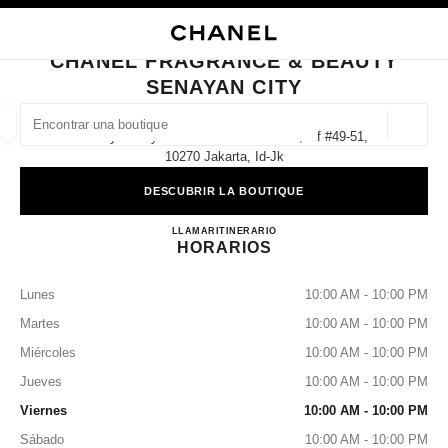
ACTIVAR CONTRASTE ALTO
CERRAR TARJETA DE BOUTIQUE CHANEL FRAGRANCE & BEAUTY SENAY
navegación principal
Buscar
navegación principal
CHANEL FRAGRANCE & BEAUTY
SENAYAN CITY
BUSCAR UNA BOUTIQUE
Geoloc
Senayan City Jalan Asia Afrika Lot 19, Gf #49-51,
las sugerencias se muestran debajo de esta barra de búsqueda
0 Sugerencias disponibles
10270 Jakarta, Id-Jk
DESCUBRIR LA BOUTIQUE
MODA
GAFAS
RELOJERÍA Y JOYERÍA
PERFUMES
resultado de los filtros por:
filtros
CHANEL FRAGRANCE & B
LLAMAR
2172781038
ITINERARIO
HORARIOS
Lunes
10:00 AM - 10:00 PM
Martes
10:00 AM - 10:00 PM
Miércoles
10:00 AM - 10:00 PM
Jueves
10:00 AM - 10:00 PM
Viernes
10:00 AM - 10:00 PM
Sábado
10:00 AM - 10:00 PM