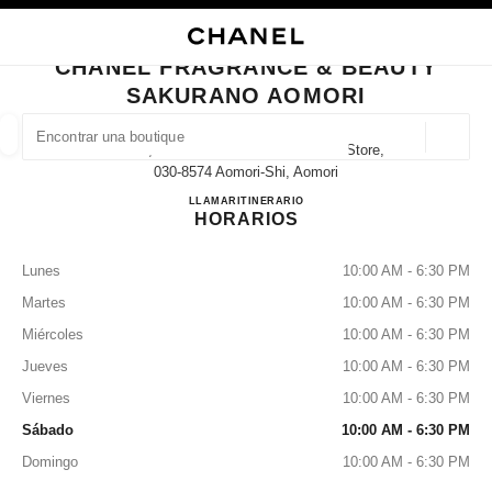
ACTIVAR CONTRASTE ALTO
CERRAR TARJETA DE BOUTIQUE CHANEL FRAGRANCE & BEAUTY SAKU
navegación principal
Buscar
navegación principal
CHANEL FRAGRANCE & BEAUTY
SAKURANO AOMORI
BUSCAR UNA BOUTIQUE
Geoloc
1-13-2, Shin-Machi Sakurano Aomori Store,
las sugerencias se muestran debajo de esta barra de búsqueda
0 Sugerencias disponibles
030-8574 Aomori-Shi, Aomori
CHANEL FRAGRANCE & 
LLAMAR
017-777-7762
ITINERARIO
HORARIOS
MODA
GAFAS
RELOJERÍA Y JOYERÍA
PERFUMES
resultado de los filtros por:
filtros
Lunes
10:00 AM - 6:30 PM
Martes
10:00 AM - 6:30 PM
Miércoles
10:00 AM - 6:30 PM
Jueves
10:00 AM - 6:30 PM
Viernes
10:00 AM - 6:30 PM
Sábado
10:00 AM - 6:30 PM
Domingo
10:00 AM - 6:30 PM