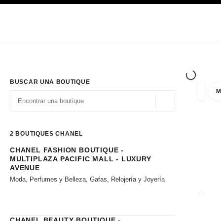
PRINCIPAL
ACTIVAR CONTRASTE ALTO
Únicamente en boutique
Sociedad corporativa
ALTA COSTURA
MODA
ALTA
BUSCAR UNA BOUTIQUE
M
resulta
filtros
Geolocalización - 
las sugerencias se muestran debajo de esta barra de búsqueda
0 Sugerencias disponibles
2
BOUTIQUES CHANEL
CHANEL FASHION BOUTIQUE -
Ir a los filtros
MULTIPLAZA PACIFIC MALL - LUXURY
AVENUE
Moda, Perfumes y Belleza, Gafas, Relojería y Joyería
CERRA
CHANEL BEAUTY BOUTIQUE -