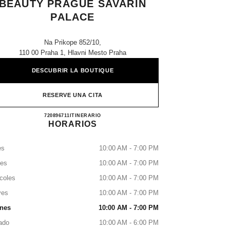
BEAUTY PRAGUE SAVARIN
PALACE
Na Prikope 852/10,
110 00 Praha 1, Hlavni Mesto Praha
DESCUBRIR LA BOUTIQUE
RESERVE UNA CITA
CHANEL FRAGRANCE & BEAUTY PR
720896711
LLAMAR
ITINERARIO
HORARIOS
es
10:00 AM - 7:00 PM
tes
10:00 AM - 7:00 PM
coles
10:00 AM - 7:00 PM
ves
10:00 AM - 7:00 PM
rnes
10:00 AM - 7:00 PM
ado
10:00 AM - 6:00 PM