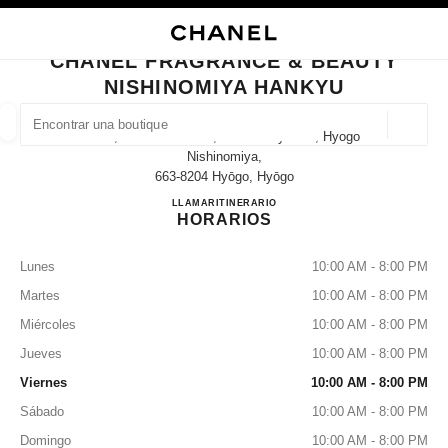
ACTIVAR CONTRASTE ALTO
CERRAR TARJETA DE BOUTIQUE CHANEL FRAGRANCE & BEAUTY NISHI
navegación principal
Buscar
navegación principal
CHANEL FRAGRANCE & BEAUTY
NISHINOMIYA HANKYU
BUSCAR UNA BOUTIQUE
Geoloc
14-1, Takamatsu-Cho, Nishinomiya-Shi, Hyogo
las sugerencias se muestran debajo de esta barra de búsqueda
0 Sugerencias disponibles
Nishinomiya,
663-8204 Hyōgo, Hyōgo
CHANEL FRAGRANCE & B
LLAMAR
080-9588-1308
ITINERARIO
MODA
GAFAS
RELOJERÍA Y JOYERÍA
PERFUMES
resultado de los filtros por:
filtros
HORARIOS
Lunes
10:00 AM - 8:00 PM
Martes
10:00 AM - 8:00 PM
Miércoles
10:00 AM - 8:00 PM
Jueves
10:00 AM - 8:00 PM
Viernes
10:00 AM - 8:00 PM
Sábado
10:00 AM - 8:00 PM
Domingo
10:00 AM - 8:00 PM