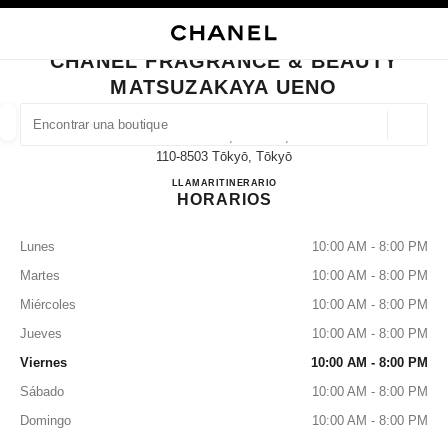
ACTIVAR CONTRASTE ALTO
CERRAR TARJETA DE BOUTIQUE CHANEL FRAGRANCE & BEAUTY MATS
navegación principal
Buscar
navegación principal
CHANEL FRAGRANCE & BEAUTY
MATSUZAKAYA UENO
BUSCAR UNA BOUTIQUE
Geoloc
3-29-5 Ueno, Taito-Ku,
las sugerencias se muestran debajo de esta barra de búsqueda
0 Sugerencias disponibles
110-8503 Tōkyō, Tōkyō
CHANEL FRAGRANCE & 
LLAMAR
03-3831-9902
ITINERARIO
HORARIOS
MODA
GAFAS
RELOJERÍA Y JOYERÍA
PERFUMES
resultado de los filtros por:
filtros
Lunes
10:00 AM - 8:00 PM
Martes
10:00 AM - 8:00 PM
Miércoles
10:00 AM - 8:00 PM
Jueves
10:00 AM - 8:00 PM
Viernes
10:00 AM - 8:00 PM
Sábado
10:00 AM - 8:00 PM
Domingo
10:00 AM - 8:00 PM