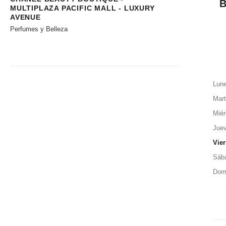
MULTIPLAZA PACIFIC MALL - LUXURY
AVENUE
Perfumes y Belleza
Lun
Mar
Miér
Jue
Vie
Sáb
Dom