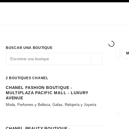
PRINCIPAL
ACTIVAR CONTRASTE ALTO
Únicamente en boutique
Sociedad corporativa
ALTA COSTURA
MODA
ALTA
BUSCAR UNA BOUTIQUE
M
resulta
filtros
Geolocalización - 
las sugerencias se muestran debajo de esta barra de búsqueda
0 Sugerencias disponibles
2
BOUTIQUES CHANEL
CHANEL FASHION BOUTIQUE -
Ir a los filtros
MULTIPLAZA PACIFIC MALL - LUXURY
AVENUE
Moda, Perfumes y Belleza, Gafas, Relojería y Joyería
CERRA
CHANEL BEAUTY BOUTIQUE -