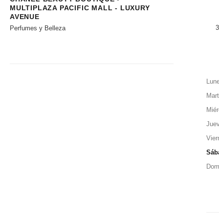
MULTIPLAZA PACIFIC MALL - LUXURY
AVENUE
3
Perfumes y Belleza
Lun
Mar
Miér
Jue
Vier
Sáb
Dom