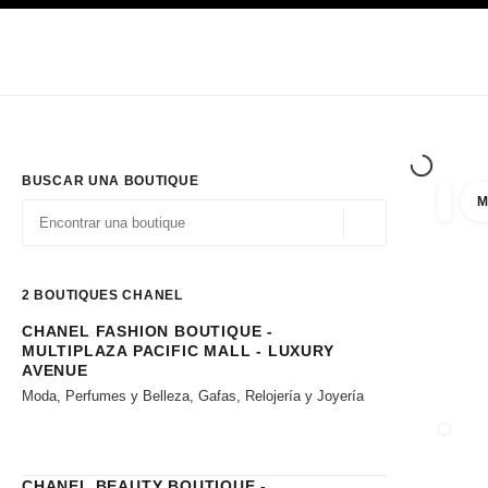
PRINCIPAL
ACTIVAR CONTRASTE ALTO
Únicamente en boutique
Sociedad corporativa
ALTA COSTURA
MODA
ALTA
BUSCAR UNA BOUTIQUE
M
resulta
filtros
Geolocalización - 
las sugerencias se muestran debajo de esta barra de búsqueda
0 Sugerencias disponibles
2
BOUTIQUES CHANEL
CHANEL FASHION BOUTIQUE -
Ir a los filtros
MULTIPLAZA PACIFIC MALL - LUXURY
AVENUE
Moda, Perfumes y Belleza, Gafas, Relojería y Joyería
CERRA
CHANEL BEAUTY BOUTIQUE -