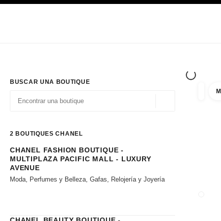
PRINCIPAL
ACTIVAR CONTRASTE ALTO
Únicamente en boutique
Sociedad corporativa
ALTA COSTURA
MODA
ALTA
BUSCAR UNA BOUTIQUE
M
resulta
filtros
Geolocalización - 
las sugerencias se muestran debajo de esta barra de búsqueda
0 Sugerencias disponibles
2
BOUTIQUES CHANEL
CHANEL FASHION BOUTIQUE -
Ir a los filtros
MULTIPLAZA PACIFIC MALL - LUXURY
AVENUE
Moda, Perfumes y Belleza, Gafas, Relojería y Joyería
CERRA
CHANEL BEAUTY BOUTIQUE -