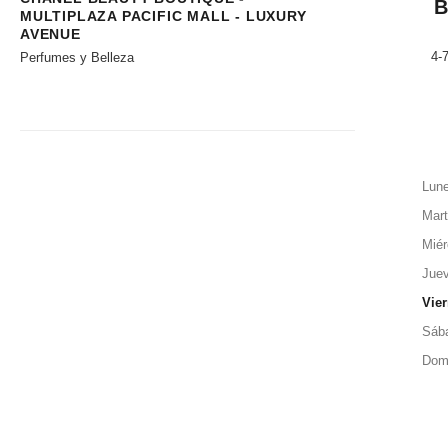
MULTIPLAZA PACIFIC MALL - LUXURY
AVENUE
4-
Perfumes y Belleza
Lun
Mar
Miér
Jue
Vie
Sáb
Dom