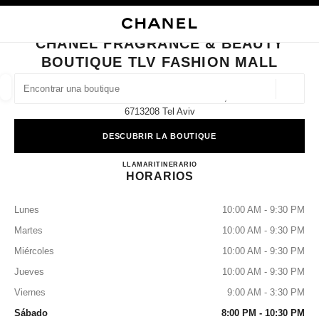
ACTIVAR CONTRASTE ALTO
CERRAR TARJETA DE BOUTIQUE CHANEL FRAGRANCE & BEAUTY BOUTI
navegación principal
Buscar
navegación principal
CHANEL FRAGRANCE & BEAUTY
BOUTIQUE TLV FASHION MALL
BUSCAR UNA BOUTIQUE
Geoloc
Carlebach St 4 Tlv Fashion Mall,
las sugerencias se muestran debajo de esta barra de búsqueda
0 Sugerencias disponibles
6713208 Tel Aviv
DESCUBRIR LA BOUTIQUE
MODA
GAFAS
RELOJERÍA Y JOYERÍA
PERFUMES
resultado de los filtros por:
filtros
CHANEL FRAGRANCE & B
LLAMAR
37506627
ITINERARIO
HORARIOS
Lunes
10:00 AM - 9:30 PM
Martes
10:00 AM - 9:30 PM
Miércoles
10:00 AM - 9:30 PM
Jueves
10:00 AM - 9:30 PM
Viernes
9:00 AM - 3:30 PM
Sábado
8:00 PM - 10:30 PM