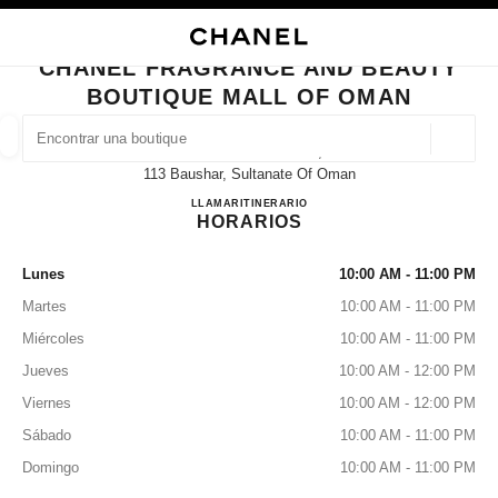
ACTIVAR CONTRASTE ALTO
CERRAR TARJETA DE BOUTIQUE CHANEL FRAGRANCE AND BEAUTY BO
navegación principal
Buscar
navegación principal
CHANEL FRAGRANCE AND BEAUTY
BOUTIQUE MALL OF OMAN
BUSCAR UNA BOUTIQUE
Geoloc
Mall Of Oman Level 3,
las sugerencias se muestran debajo de esta barra de búsqueda
0 Sugerencias disponibles
113 Baushar, Sultanate Of Oman
CHANEL Fragrance and Beauty
LLAMAR
22700274
ITINERARIO
HORARIOS
MODA
GAFAS
RELOJERÍA Y JOYERÍA
PERFUMES
resultado de los filtros por:
filtros
Lunes
10:00 AM - 11:00 PM
Martes
10:00 AM - 11:00 PM
Miércoles
10:00 AM - 11:00 PM
Jueves
10:00 AM - 12:00 PM
Viernes
10:00 AM - 12:00 PM
Sábado
10:00 AM - 11:00 PM
Domingo
10:00 AM - 11:00 PM