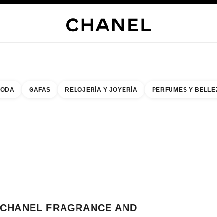
s
 JOYERÍA
JOYERÍA
RELOJERÍA
GAFAS
PERFUMES
MAQUILLAJE
TRATAMIENT
ODA
GAFAS
RELOJERÍA Y JOYERÍA
PERFUMES Y BELLE
do de los filtros por:
buscar la boutique más cercana
R TARJETA DE BOUTIQUE CHANEL FRAGRANCE AND BEAUTY BOUTIQUE A
CHANEL FRAGRANCE AND