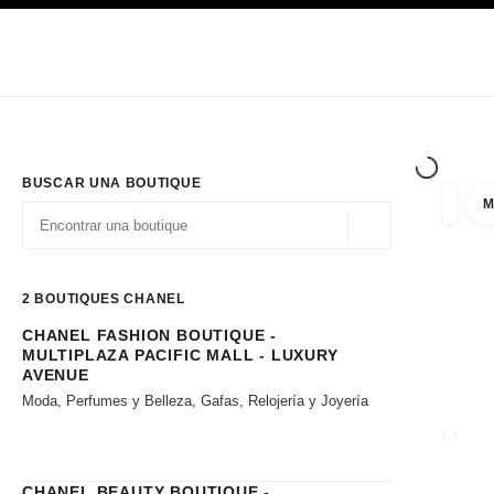
PRINCIPAL
ACTIVAR CONTRASTE ALTO
Únicamente en boutique
Sociedad corporativa
ALTA COSTURA
MODA
ALTA
BUSCAR UNA BOUTIQUE
M
resulta
filtros
Geolocalización - 
las sugerencias se muestran debajo de esta barra de búsqueda
0 Sugerencias disponibles
2
BOUTIQUES CHANEL
CHANEL FASHION BOUTIQUE -
Ir a los filtros
MULTIPLAZA PACIFIC MALL - LUXURY
AVENUE
Moda, Perfumes y Belleza, Gafas, Relojería y Joyería
CERRA
CHANEL BEAUTY BOUTIQUE -