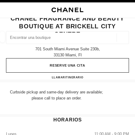
ACTIVAR CONTRASTE ALTO
CERRAR TARJETA DE BOUTIQUE CHANEL FRAGRANCE AND BEAUTY BOUT
navegación principal
Buscar
navegación principal
CHANEL FRAGRANCE AND BEAUTY
BOUTIQUE AT BRICKELL CITY
BUSCAR UNA BOUTIQUE
CENTRE
Geoloc
las sugerencias se muestran debajo de esta barra de búsqueda
0 Sugerencias disponibles
701 South Miami Avenue Suite 230b,
33130 Miami, Fl
MODA
GAFAS
RELOJERÍA Y JOYERÍA
PERFUMES
resultado de los filtros por:
filtros
RESERVE UNA CITA
CHANEL Fragrance and Beauty b
LLAMAR
(786) 673-4077
ITINERARIO
Curbside pickup and same-day delivery are available;
please call to place an order.
HORARIOS
Lunes
11:00 AM - 9:00 PM