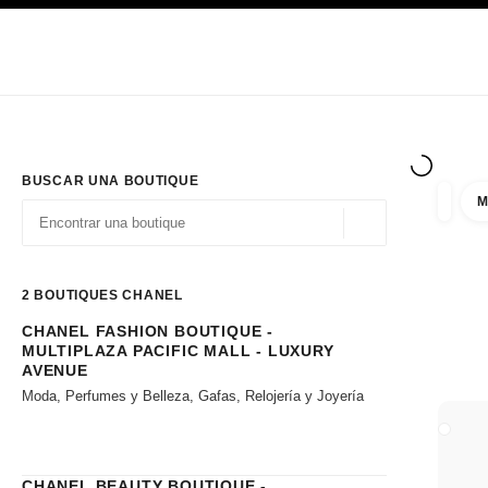
PRINCIPAL
ACTIVAR CONTRASTE ALTO
Únicamente en boutique
Sociedad corporativa
ALTA COSTURA
MODA
ALTA
BUSCAR UNA BOUTIQUE
M
resulta
filtros
Geolocalización - 
las sugerencias se muestran debajo de esta barra de búsqueda
0 Sugerencias disponibles
2
BOUTIQUES CHANEL
CHANEL FASHION BOUTIQUE -
Ir a los filtros
MULTIPLAZA PACIFIC MALL - LUXURY
AVENUE
Moda, Perfumes y Belleza, Gafas, Relojería y Joyería
CERRA
CHANEL BEAUTY BOUTIQUE -