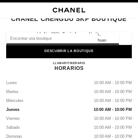
ACTIVAR CONTRASTE ALTO
CERRAR TARJETA DE BOUTIQUE CHANEL CHENGDU SKP BOUTIQUE
navegación principal
Buscar
navegación principal
CHANEL CHENGDU SKP BOUTIQUE
BUSCAR UNA BOUTIQUE
L1, No. 2001, Tianfu Avenue North,,
610000 Chengdu, Gaoxin District Sichuan
Geoloc
las sugerencias se muestran debajo de esta barra de búsqueda
0 Sugerencias disponibles
DESCUBRIR LA BOUTIQUE
Chanel Chengdu SKP Boutique
MODA
GAFAS
LLAMAR
4009555888
RELOJERÍA Y JOYERÍA
ITINERARIO
PERFUMES
resultado de los filtros por:
filtros
HORARIOS
Lunes
10:00 AM - 10:00 PM
Martes
10:00 AM - 10:00 PM
Miércoles
10:00 AM - 10:00 PM
Jueves
10:00 AM - 10:00 PM
Viernes
10:00 AM - 10:00 PM
Sábado
10:00 AM - 10:00 PM
Domingo
10:00 AM - 10:00 PM