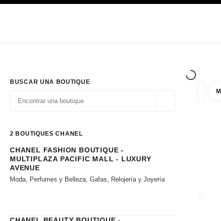
PRINCIPAL
ACTIVAR CONTRASTE ALTO
Únicamente en boutique
Sociedad corporativa
ALTA COSTURA
MODA
ALTA
BUSCAR UNA BOUTIQUE
M
resulta
filtros
Geolocalización - 
las sugerencias se muestran debajo de esta barra de búsqueda
0 Sugerencias disponibles
2
BOUTIQUES CHANEL
CHANEL FASHION BOUTIQUE -
Ir a los filtros
MULTIPLAZA PACIFIC MALL - LUXURY
AVENUE
Moda, Perfumes y Belleza, Gafas, Relojería y Joyería
CERRA
CHANEL BEAUTY BOUTIQUE -