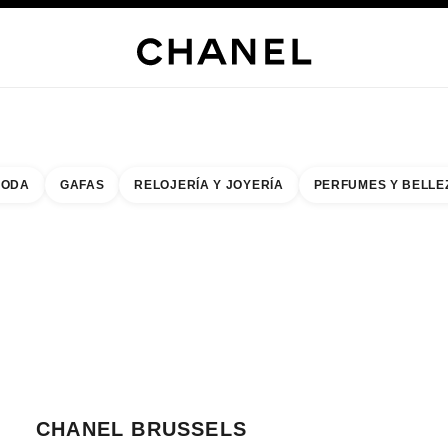
s
 JOYERÍA
JOYERÍA
RELOJERÍA
GAFAS
PERFUMES
MAQUILLAJE
TRATAMIENT
ODA
GAFAS
RELOJERÍA Y JOYERÍA
PERFUMES Y BELLE
do de los filtros por:
buscar la boutique más cercana
R TARJETA DE BOUTIQUE CHANEL BRUSSELS
CHANEL BRUSSELS