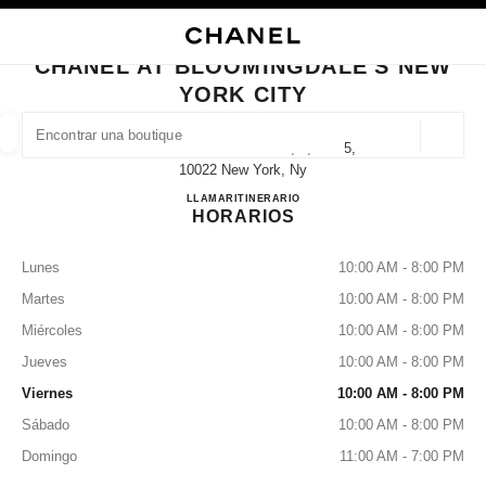
ACTIVAR CONTRASTE ALTO
CERRAR TARJETA DE BOUTIQUE CHANEL AT BLOOMINGDALE'S NEW YOR
navegación principal
Buscar
navegación principal
CHANEL AT BLOOMINGDALE'S NEW
YORK CITY
BUSCAR UNA BOUTIQUE
Geoloc
1000 3rd Avenue Floors 1, 4, And 5,
las sugerencias se muestran debajo de esta barra de búsqueda
0 Sugerencias disponibles
10022 New York, Ny
CHANEL at Bloomingdale's Ne
LLAMAR
+12127052000
ITINERARIO
HORARIOS
MODA
GAFAS
RELOJERÍA Y JOYERÍA
PERFUMES
resultado de los filtros por:
filtros
Lunes
10:00 AM - 8:00 PM
Martes
10:00 AM - 8:00 PM
Miércoles
10:00 AM - 8:00 PM
Jueves
10:00 AM - 8:00 PM
Viernes
10:00 AM - 8:00 PM
Sábado
10:00 AM - 8:00 PM
Domingo
11:00 AM - 7:00 PM