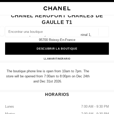
ACTIVAR CONTRASTE ALTO
CERRAR TARJETA DE BOUTIQUE CHANEL AEROPORT CHARLES DE GAUL
navegación principal
Buscar
navegación principal
CHANEL AEROPORT CHARLES DE
GAULLE T1
BUSCAR UNA BOUTIQUE
Geoloc
Aéroport Roissy Charles De Gaulle Terminal 1,
las sugerencias se muestran debajo de esta barra de búsqueda
0 Sugerencias disponibles
95700 Roissy-En-France
DESCUBRIR LA BOUTIQUE
MODA
GAFAS
RELOJERÍA Y JOYERÍA
PERFUMES
resultado de los filtros por:
filtros
CHANEL AEROPORT CHAR
LLAMAR
+33 01 86 26 31 03
ITINERARIO
The boutique phone line is open from 10am to 7pm. The
store will be opened from 7:00am to 8:00pm on Dec 24th
and Dec 31st 2026.
HORARIOS
Lunes
7:00 AM - 9:30 PM
Martes
7:00 AM - 9:30 PM