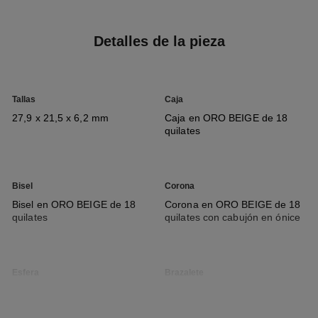
Detalles de la pieza
Tallas
Caja
27,9 x 21,5 x 6,2 mm
Caja en ORO BEIGE de 18
quilates
Bisel
Corona
Bisel en ORO BEIGE de 18
Corona en ORO BEIGE de 18
quilates
quilates con cabujón en ónice
Esfera
Brazalete
Esfera opalina guilloché
Brazalete en piel de becerro
negra con motivo matelassé,
sistema intercambiable y