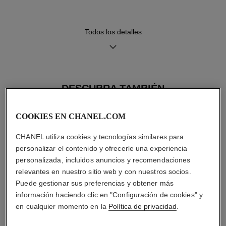
cierre ardillón en ORO BEIGE
de 18 quilates, segundo
brazalete incluido
Todos los detalles
Movimiento
Funciones
Movimiento de cuarzo de alta
Horas, Minutos
DESCUBRA TAMBIÉN
precisión
COOKIES EN CHANEL.COM
Hermeticidad
CHANEL utiliza cookies y tecnologías similares para
30 m
personalizar el contenido y ofrecerle una experiencia
personalizada, incluidos anuncios y recomendaciones
relevantes en nuestro sitio web y con nuestros socios.
Puede gestionar sus preferencias y obtener más
Consejos de
Manual de
información haciendo clic en "Configuración de cookies" y
mantenimiento
instrucciones
en cualquier momento en la
Política de privacidad
.