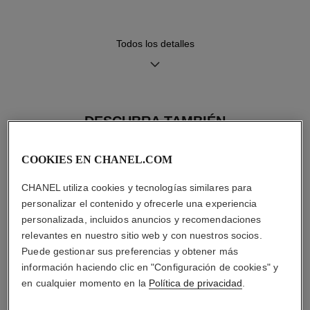
cierre ardillón en acero,
segundo brazalete incluido
Todos los detalles
Movimiento
Funciones
Movimiento de cuarzo de alta
Fecha
precisión
Horas, Minutos
DESCUBRA TAMBIÉN
COOKIES EN CHANEL.COM
Hermeticidad
30 m
CHANEL utiliza cookies y tecnologías similares para
personalizar el contenido y ofrecerle una experiencia
personalizada, incluidos anuncios y recomendaciones
relevantes en nuestro sitio web y con nuestros socios.
Consejos de
Manual de
Puede gestionar sus preferencias y obtener más
mantenimiento
instrucciones
información haciendo clic en "Configuración de cookies" y
en cualquier momento en la
Política de privacidad
.