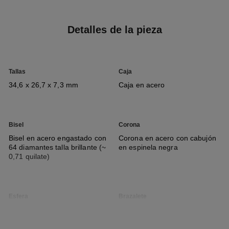
Detalles de la pieza
Tallas
Caja
34,6 x 26,7 x 7,3 mm
Caja en acero
Bisel
Corona
Bisel en acero engastado con
Corona en acero con cabujón
64 diamantes talla brillante (~
en espinela negra
0,71 quilate)
Esfera
Brazalete
Esfera opalina guilloché, fecha
Brazalete en piel de becerro
negra con motivo matelassé,
sistema intercambiable y