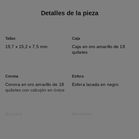
Detalles de la pieza
Tallas
Caja
19,7 x 15,2 x 7,5 mm
Caja en oro amarillo de 18
quilates
Corona
Esfera
Corona en oro amarillo de 18
Esfera lacada en negro
quilates con cabujón en ónice
Brazalete
Movimiento
Brazalete y cierre en oro
Movimiento de cuarzo de alta
amarillo de 18 quilates
precisión