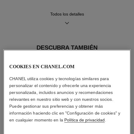
Funciones
Hermeticidad
Todos los detalles
Horas, Minutos
30 m
DESCUBRA TAMBIÉN
Consejos de
Manual de
mantenimiento
instrucciones
COOKIES EN CHANEL.COM
CHANEL utiliza cookies y tecnologías similares para
personalizar el contenido y ofrecerle una experiencia
personalizada, incluidos anuncios y recomendaciones
relevantes en nuestro sitio web y con nuestros socios.
Puede gestionar sus preferencias y obtener más
información haciendo clic en "Configuración de cookies" y
en cualquier momento en la
Política de privacidad
.