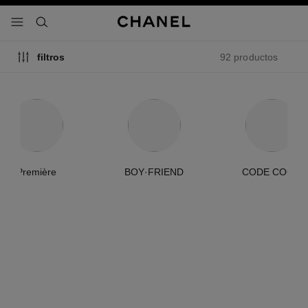
activar contraste alto
- navegación principal
buscar
92 productos
filtros
Première
BOY·FRIEND
CODE COCO
edición
limitada