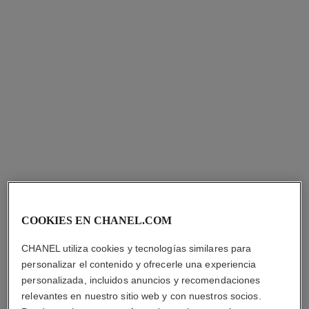
reloj première sound
reloj code coco
Acero con un revestimiento
Acero y diamantes
de oro amarillo (0,1 micra) y
Ref. H5812
Precio bajo solicitud
Ref. H10166
piel negra, esfera lacada en
Precio bajo solicitud
Ver información
negro, auriculares de acero
Ver información
con un revestimiento negro y
dorado
COOKIES EN CHANEL.COM
CHANEL utiliza cookies y tecnologías similares para
personalizar el contenido y ofrecerle una experiencia
personalizada, incluidos anuncios y recomendaciones
reloj code coco
reloj monsieur. edición
relevantes en nuestro sitio web y con nuestros socios.
superleggera