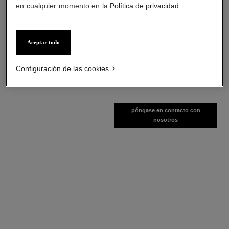
en cualquier momento en la
Política de privacidad
.
chance eau fraîche
hydra beauty crème
Aceptar todo
Eau de Parfum Vaporizador
Hidratación Protección
Ref. 136150
Luminosidad
3 tamaños disponibles
Ref. 143030
Configuración de las cookies
Ver información
Ver información
póngase en contacto con
nosotros