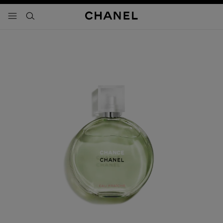
activar contraste alto
- navegación principal
buscar