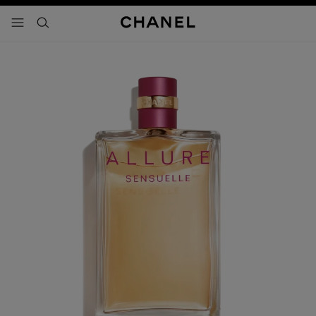
activar contraste alto
- navegación principal
buscar