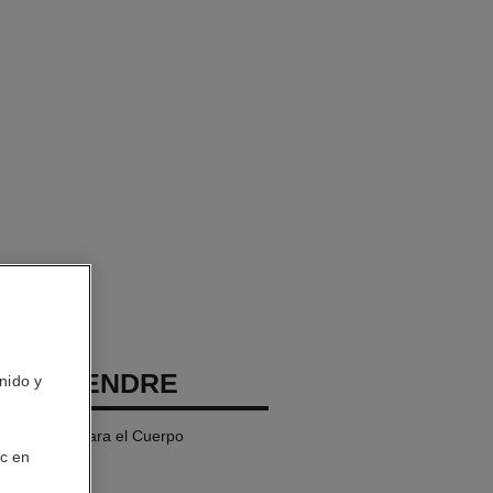
EAU TENDRE
nido y
 Perfumado para el Cuerpo
ic en