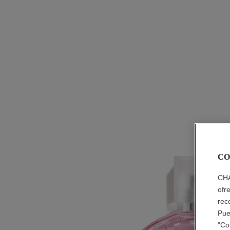
CO
CHA
ofr
rec
Pue
"Co