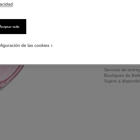
Ref. 126760
vacidad
.
Aceptar todo
TAMAÑO
150 ml
figuración de las cookies
PÓNGASE
Servicio de entreg
Boutiques de Bel
Sujeto a disponibi