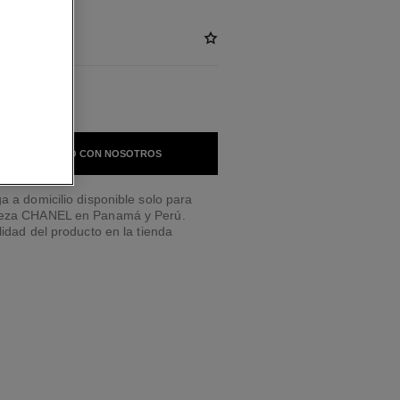
 EN CONTACTO CON NOSOTROS
a a domicilio disponible solo para
leza CHANEL en Panamá y Perú.
lidad del producto en la tienda