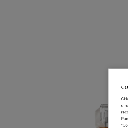
CO
CHA
ofr
rec
Pue
"Co