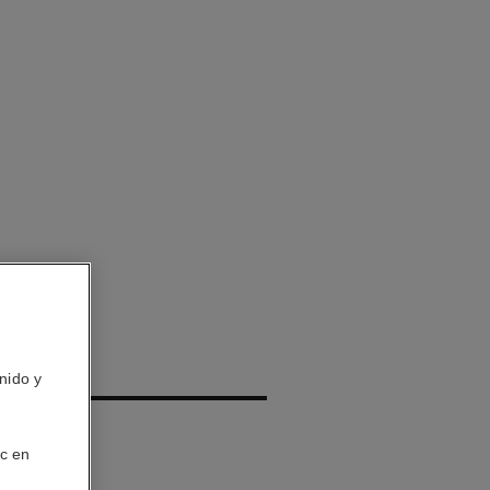
nido y
aporizador
ic en