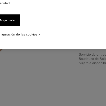
vacidad
.
Aceptar todo
4 TAMAÑOS DISPO
50 ml
figuración de las cookies
PÓNGASE
Servicio de entreg
Boutiques de Bel
Sujeto a disponibi