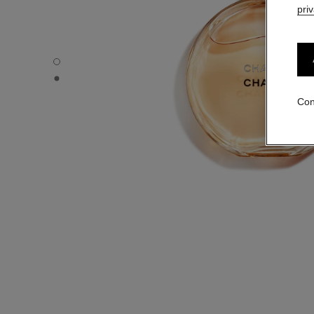
pri
CHANCE - Vista por defecto
CHANCE - Vista alternativa 1
Con