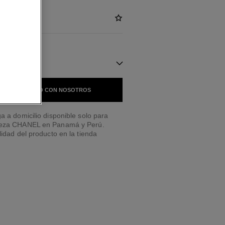
NIBLES
 EN CONTACTO CON NOSOTROS
a a domicilio disponible solo para
leza CHANEL en Panamá y Perú.
lidad del producto en la tienda