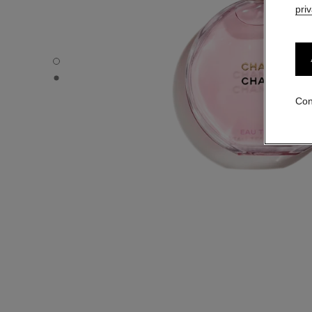
pri
CHANCE EAU TENDRE - Vista por defecto
CHANCE EAU TENDRE - Vista alternativa 1
Con