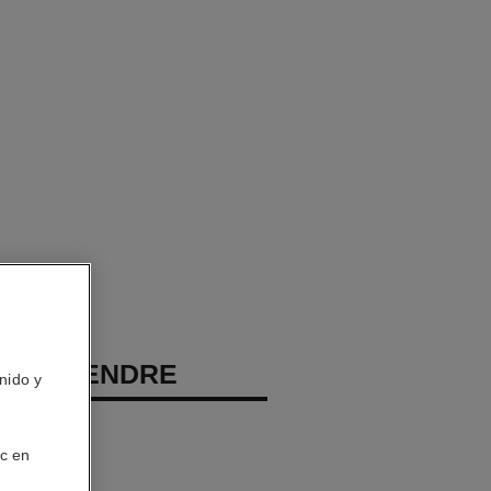
EAU TENDRE
nido y
porizador
ic en