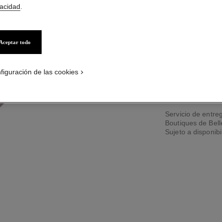
vacidad
.
Aceptar todo
3 TAMAÑOS DISPO
50 ml
figuración de las cookies
PÓNGASE
Servicio de entreg
Boutiques de Bel
Sujeto a disponibi