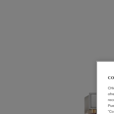
CO
CHA
ofr
rec
Pue
"Co