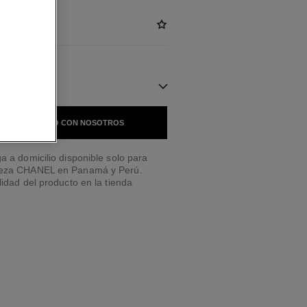
NIBLES
 EN CONTACTO CON NOSOTROS
a a domicilio disponible solo para
leza CHANEL en Panamá y Perú.
lidad del producto en la tienda