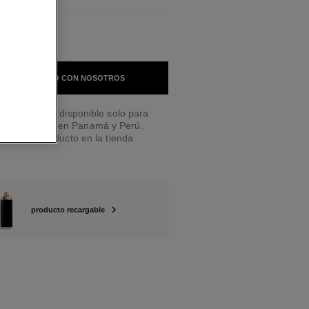
 EN CONTACTO CON NOSOTROS
a a domicilio disponible solo para
leza CHANEL en Panamá y Perú.
lidad del producto en la tienda
producto recargable