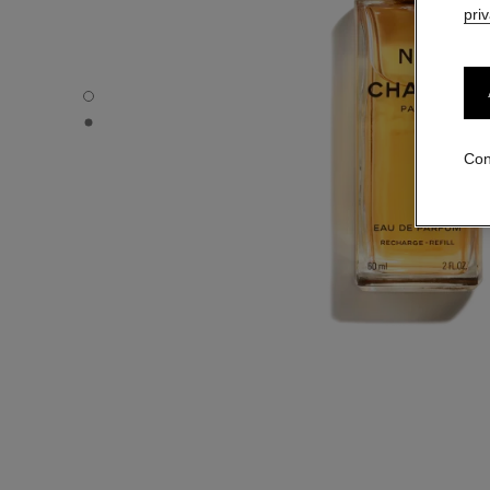
pri
N°5 - Vista por defecto
N°5 - Vista alternativa 1
Con