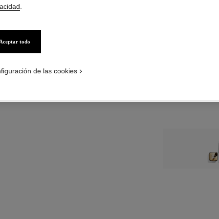
vacidad
.
TAMAÑO
60 ml Rellenar
Aceptar todo
PÓNGASE
figuración de las cookies
Servicio de entreg
Boutiques de Bel
Sujeto a disponibi