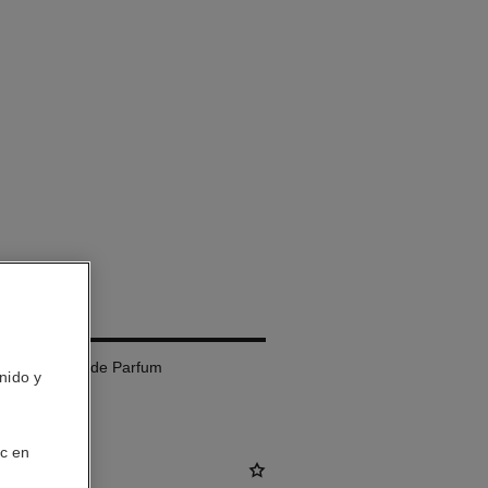
rgable – Eau de Parfum
nido y
ic en