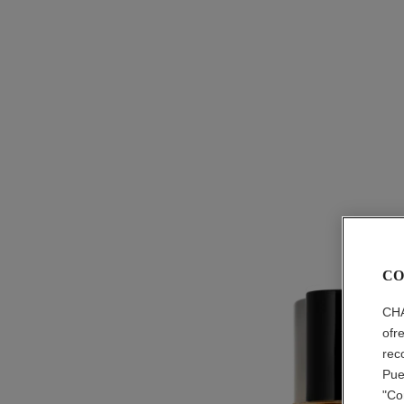
CO
CHA
ofr
rec
Pue
"Co